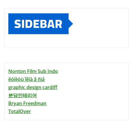
SIDEBAR
Nonton Film Sub Indo
êóïèòü îêíà â ñïá
graphic design cardiff
분당인테리어
Bryan Freedman
TotalOver